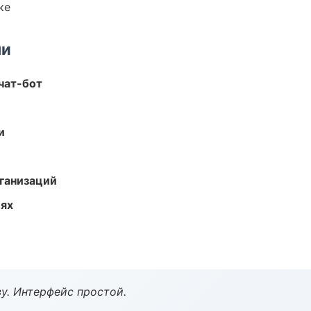
ке
ми
чат-бот
и
ганизаций
иях
у. Интерфейс простой.