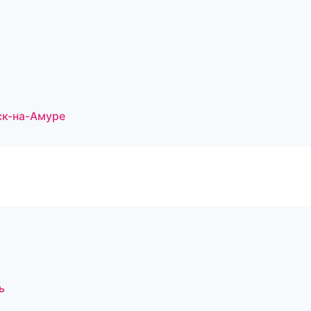
ск-на-Амуре
ь