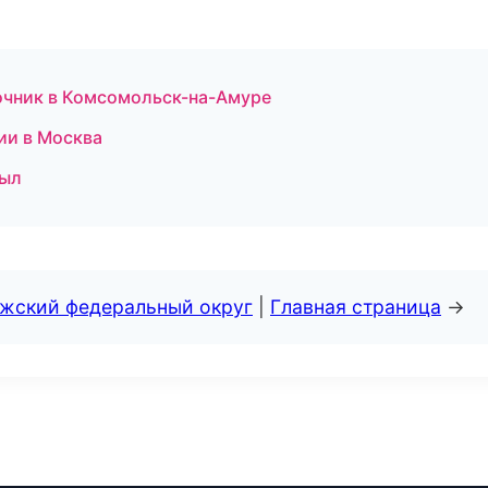
очник в Комсомольск-на-Амуре
сии в Москва
зыл
лжский федеральный округ
|
Главная страница
→