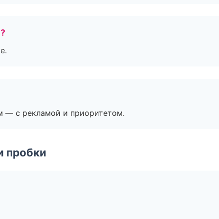
е?
е.
м — с рекламой и приоритетом.
и пробки