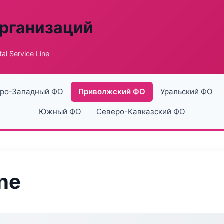
рганизаций
al Service Line
ро-Западный ФО
Приволжский ФО
Уральский ФО
Южный ФО
Северо-Кавказский ФО
ine