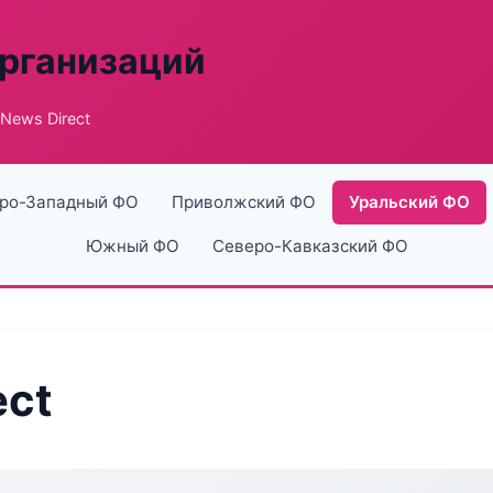
рганизаций
 News Direct
ро-Западный ФО
Приволжский ФО
Уральский ФО
Южный ФО
Северо-Кавказский ФО
ect