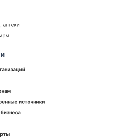
, аптеки
фирм
ми
ганизаций
онам
еренные источники
 бизнеса
арты