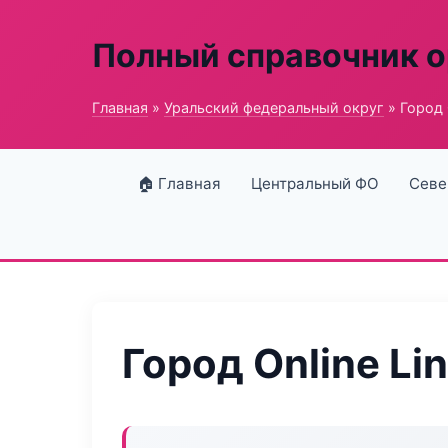
Полный справочник о
Главная
»
Уральский федеральный округ
» Город O
🏠 Главная
Центральный ФО
Севе
Город Online Li