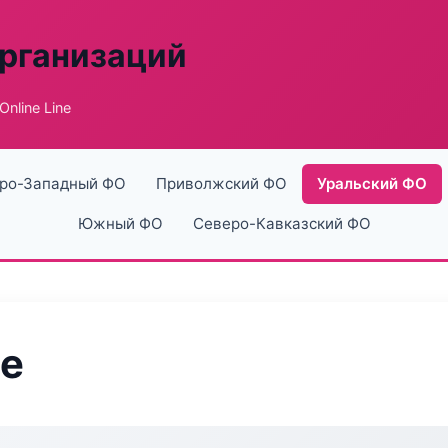
рганизаций
nline Line
ро-Западный ФО
Приволжский ФО
Уральский ФО
Южный ФО
Северо-Кавказский ФО
ne