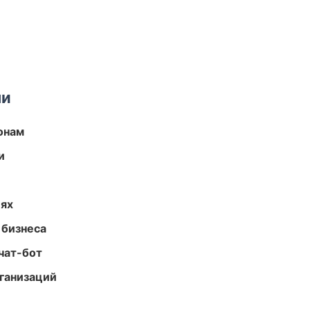
ми
онам
и
иях
 бизнеса
чат-бот
ганизаций