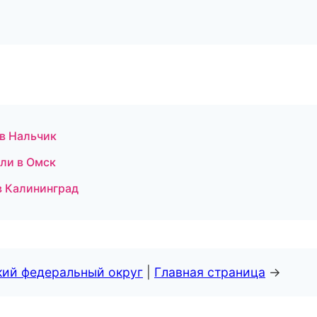
 в Нальчик
ели в Омск
в Калининград
кий федеральный округ
|
Главная страница
→