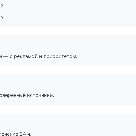
е?
е.
м — с рекламой и приоритетом.
роверенные источники.
течение 24 ч.