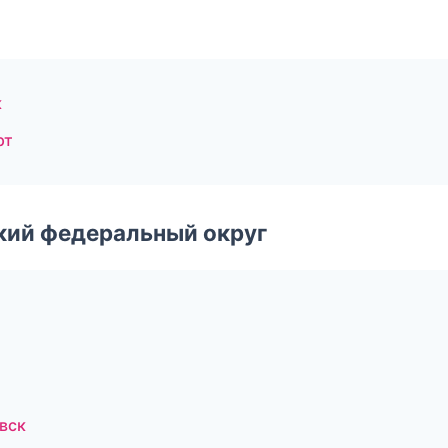
к
рт
ский федеральный округ
вск