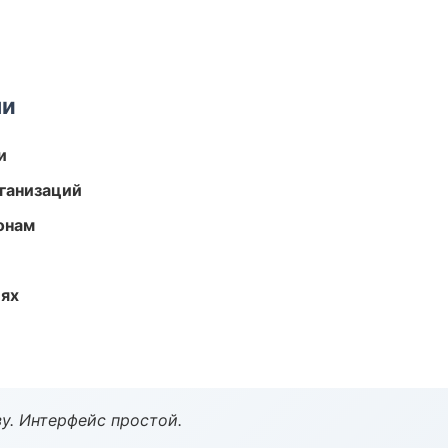
ми
и
ганизаций
онам
иях
у. Интерфейс простой.