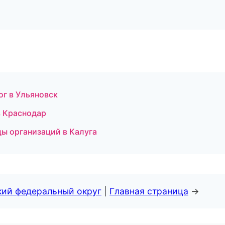
ог в Ульяновск
в Краснодар
цы организаций в Калуга
кий федеральный округ
|
Главная страница
→