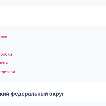
оски
пробки
нсии
водители
ский федеральный округ