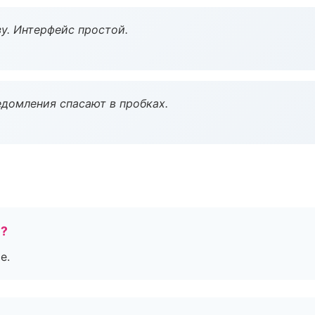
у. Интерфейс простой.
домления спасают в пробках.
е?
е.