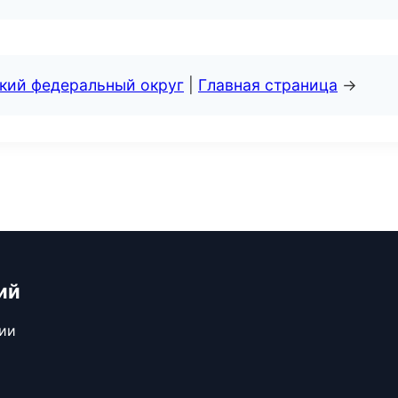
ский федеральный округ
|
Главная страница
→
ий
сии