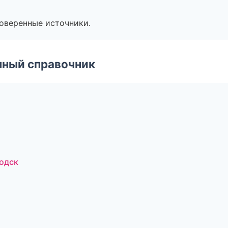
роверенные источники.
нный справочник
водск