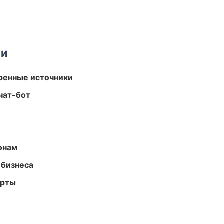
ми
еренные источники
чат-бот
онам
 бизнеса
арты