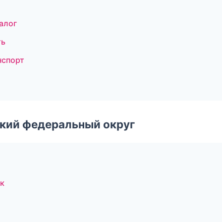
алог
ть
нспорт
ский федеральный округ
к