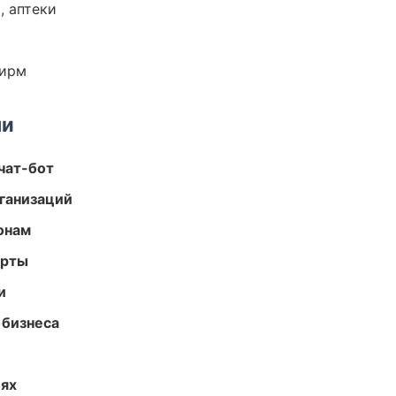
, аптеки
фирм
ми
чат-бот
ганизаций
онам
арты
и
 бизнеса
иях