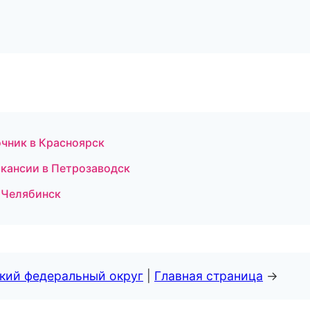
очник в Красноярск
акансии в Петрозаводск
в Челябинск
ский федеральный округ
|
Главная страница
→