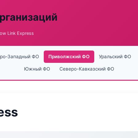
рганизаций
low Link Express
ро-Западный ФО
Приволжский ФО
Уральский ФО
Южный ФО
Северо-Кавказский ФО
ess