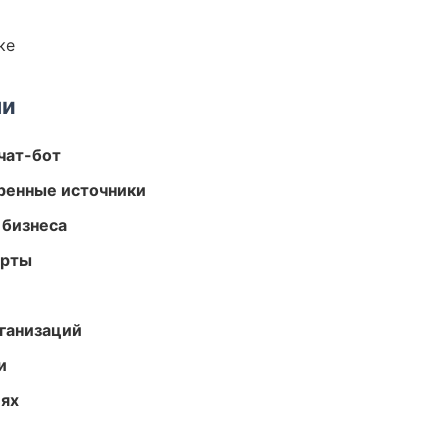
ке
ми
чат-бот
еренные источники
 бизнеса
арты
ганизаций
и
иях