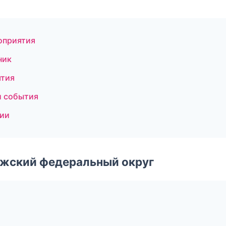
оприятия
ник
ятия
и события
сии
лжский федеральный округ