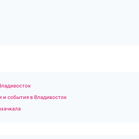
 Владивосток
и и события в Владивосток
ахачкала