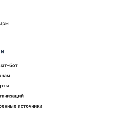
фирм
ми
чат-бот
онам
арты
ганизаций
еренные источники