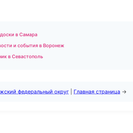
 доски в Самара
вости и события в Воронеж
ник в Севастополь
лжский федеральный округ
|
Главная страница
→