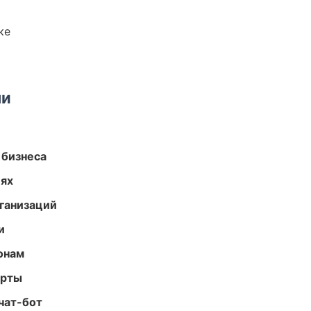
ке
ми
 бизнеса
иях
ганизаций
и
онам
арты
чат-бот