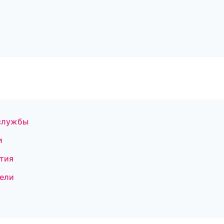
 службы
и
тия
тели