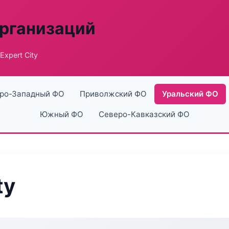
рганизаций
Expert City
ро-Западный ФО
Приволжский ФО
Уральский ФО
Южный ФО
Северо-Кавказский ФО
ty