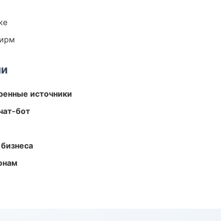
ке
фирм
ми
еренные источники
чат-бот
 бизнеса
онам