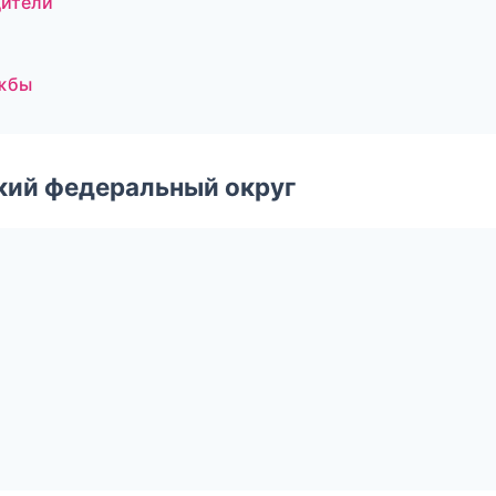
дители
ужбы
ский федеральный округ