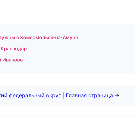
службы в Комсомольск-на-Амуре
в Краснодар
в Иваново
кий федеральный округ
|
Главная страница
→