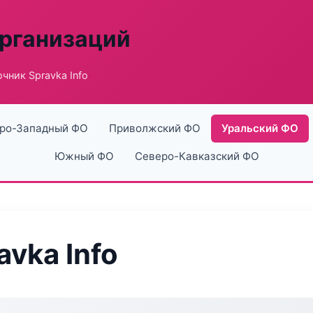
рганизаций
чник Spravka Info
ро-Западный ФО
Приволжский ФО
Уральский ФО
Южный ФО
Северо-Кавказский ФО
vka Info