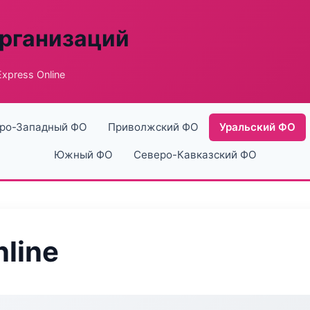
рганизаций
xpress Online
ро-Западный ФО
Приволжский ФО
Уральский ФО
Южный ФО
Северо-Кавказский ФО
line