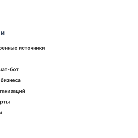
ми
еренные источники
чат-бот
 бизнеса
ганизаций
арты
и