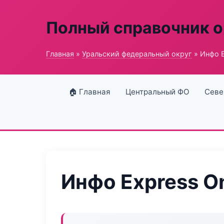
Полный справочник о
Главная
»
Уральский федеральный округ
» Инфо E
🏠 Главная
Центральный ФО
Севе
Инфо Express On