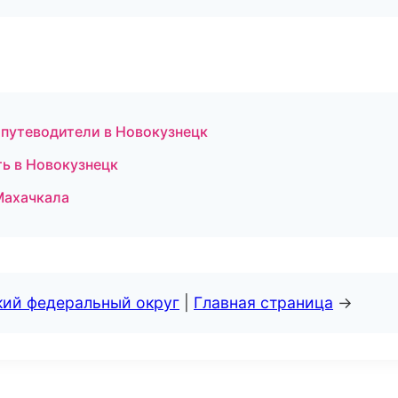
 путеводители в Новокузнецк
ь в Новокузнецк
 Махачкала
кий федеральный округ
|
Главная страница
→