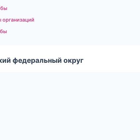
жбы
ы организаций
жбы
ский федеральный округ