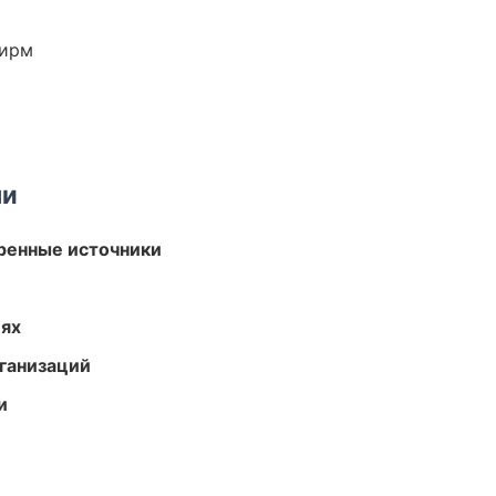
фирм
ми
еренные источники
иях
ганизаций
и