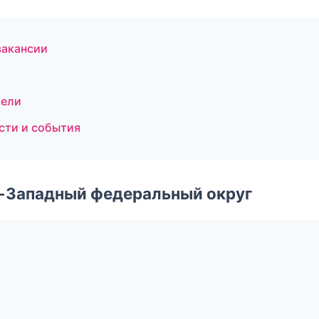
вакансии
тели
ости и события
о-Западный федеральный округ