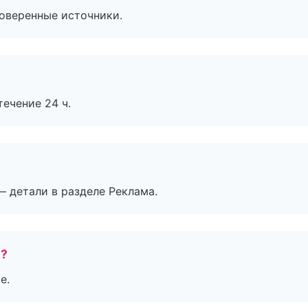
роверенные источники.
течение 24 ч.
— детали в разделе Реклама.
е?
е.