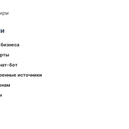
фирм
ми
 бизнеса
арты
чат-бот
еренные источники
онам
и