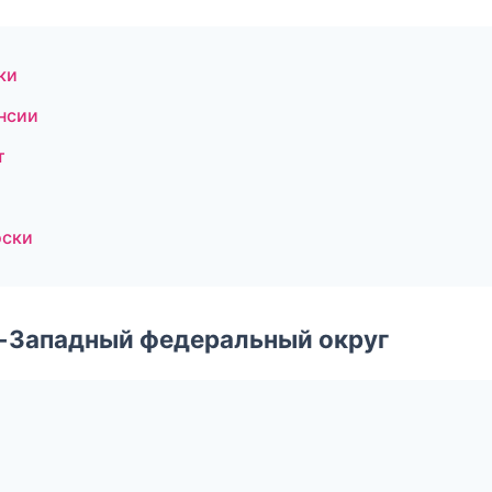
ки
нсии
т
оски
о-Западный федеральный округ