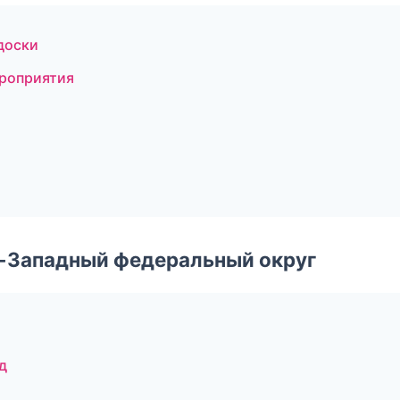
 доски
ероприятия
о-Западный федеральный округ
д