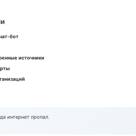
ми
чат-бот
еренные источники
арты
ганизаций
да интернет пропал.