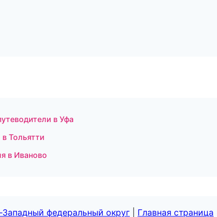
путеводители в Уфа
и в Тольятти
ия в Иваново
о-Западный федеральный округ
|
Главная страница