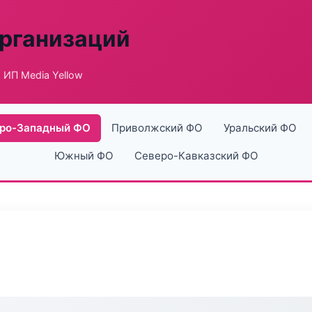
рганизаций
 ИП Media Yellow
ро-Западный ФО
Приволжский ФО
Уральский ФО
Южный ФО
Северо-Кавказский ФО