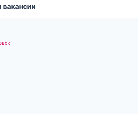
и вакансии
овск