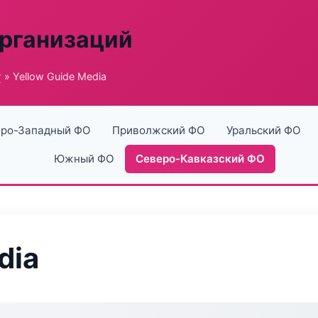
рганизаций
г
» Yellow Guide Media
ро-Западный ФО
Приволжский ФО
Уральский ФО
Южный ФО
Северо-Кавказский ФО
dia