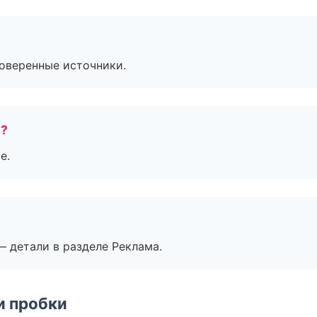
роверенные источники.
е?
е.
— детали в разделе Реклама.
и пробки