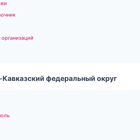
сии
вочник
ы организаций
о-Кавказский федеральный округ
поль