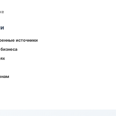
ке
ми
еренные источники
 бизнеса
иях
онам