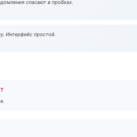
домления спасают в пробках.
у. Интерфейс простой.
е?
е.