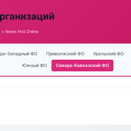
рганизаций
г
» News Hot Online
ро-Западный ФО
Приволжский ФО
Уральский ФО
Южный ФО
Северо-Кавказский ФО