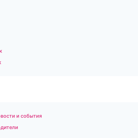
к
к
овости и события
водители