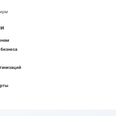
фирм
ми
онам
 бизнеса
ганизаций
арты