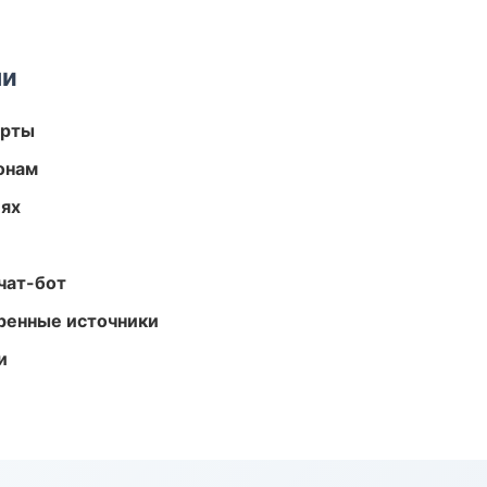
ми
арты
онам
иях
чат-бот
еренные источники
и