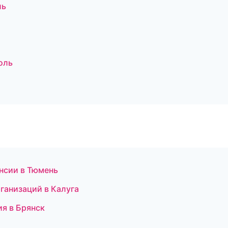
ль
оль
ансии в Тюмень
рганизаций в Калуга
ия в Брянск