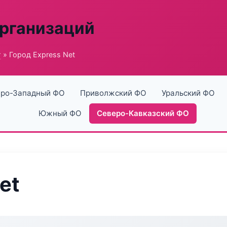
рганизаций
г
» Город Express Net
ро-Западный ФО
Приволжский ФО
Уральский ФО
Южный ФО
Северо-Кавказский ФО
et