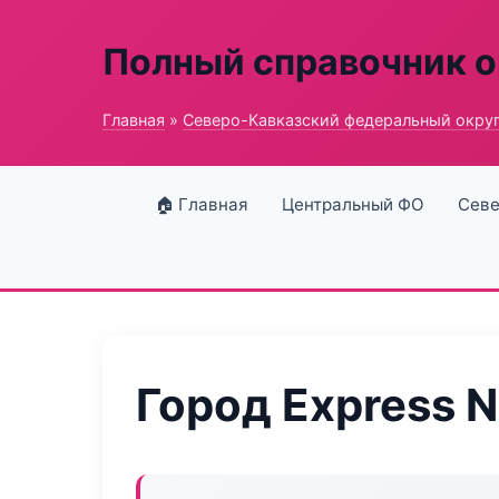
Полный справочник о
Главная
»
Северо-Кавказский федеральный окру
🏠 Главная
Центральный ФО
Севе
Город Express N