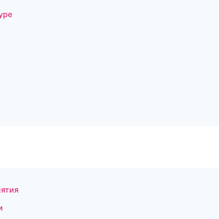
уре
иятия
и