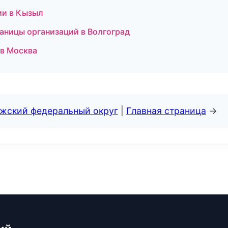
ии в Кызыл
аницы организаций в Волгоград
 в Москва
лжский федеральный округ
|
Главная страница
→