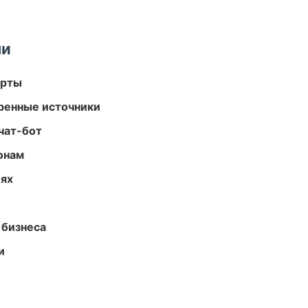
ми
арты
еренные источники
чат-бот
онам
иях
 бизнеса
и