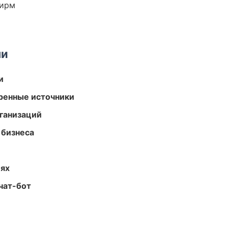
фирм
ми
и
еренные источники
ганизаций
 бизнеса
иях
чат-бот