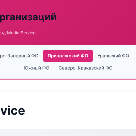
рганизаций
од Media Service
ро-Западный ФО
Приволжский ФО
Уральский ФО
Южный ФО
Северо-Кавказский ФО
vice