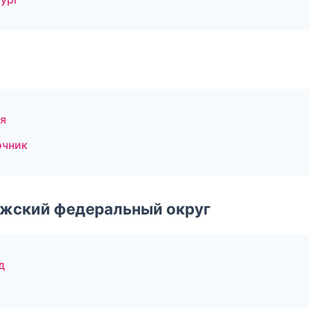
ия
очник
лжский федеральный округ
д