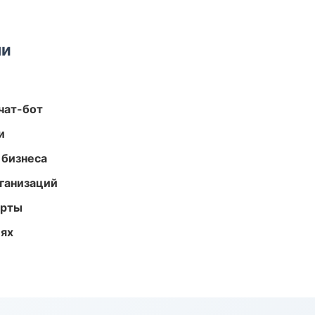
ми
чат-бот
и
 бизнеса
ганизаций
арты
иях