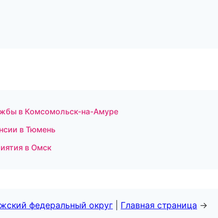
ужбы в Комсомольск-на-Амуре
ансии в Тюмень
иятия в Омск
лжский федеральный округ
|
Главная страница
→