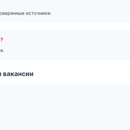
роверенные источники.
е?
е.
и вакансии