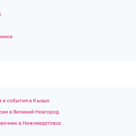
к
линск
и и события в Кызыл
нсии в Великий Новгород
равочник в Нижневартовск