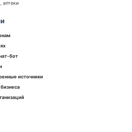
, аптеки
ми
онам
иях
чат-бот
и
еренные источники
 бизнеса
ганизаций