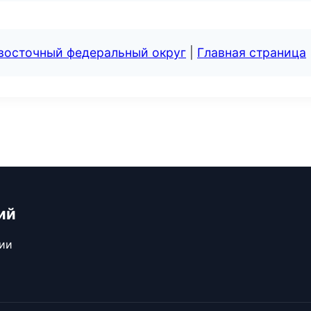
евосточный федеральный округ
|
Главная страница
ий
сии