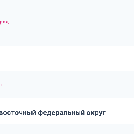
ород
рт
евосточный федеральный округ