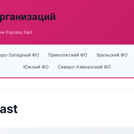
рганизаций
ow Express Fast
еро-Западный ФО
Приволжский ФО
Уральский ФО
Южный ФО
Северо-Кавказский ФО
ast