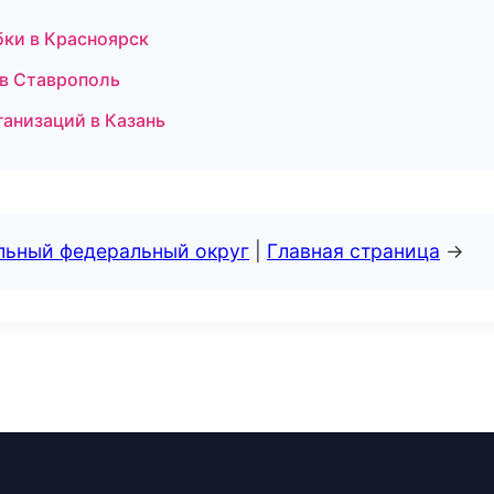
обки в Красноярск
 в Ставрополь
анизаций в Казань
альный федеральный округ
|
Главная страница
→