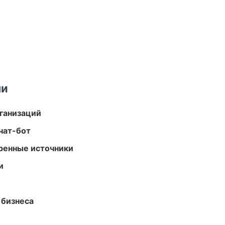
ми
ганизаций
чат-бот
еренные источники
и
 бизнеса