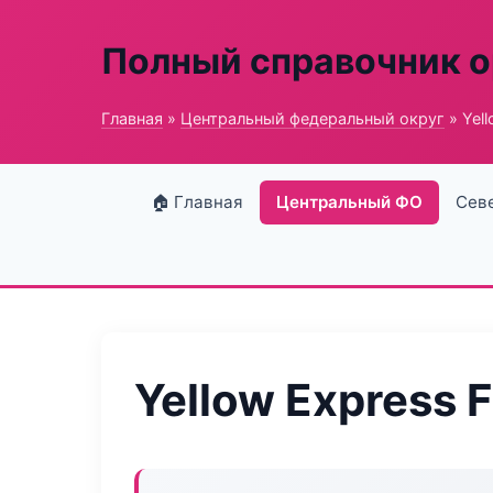
Полный справочник о
Главная
»
Центральный федеральный округ
» Yell
🏠 Главная
Центральный ФО
Сев
Yellow Express F